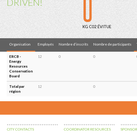
0
DRIVEN!
KG C02 ÉVITUE
Organisation
Employés
Nombre d’inscrits
Nombre de participants
ERCB -
12
0
0
Energy
Resources
Conservation
Board
Total par
12
0
région
CITY CONTACTS
COORDINATOR RESOURCES
SPONSOR