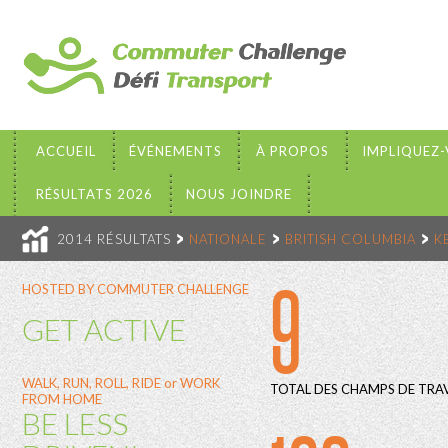
ACCUEIL
ÉVÉNEMENTS
À PROPOS
IMPLIQUEZ
RÉSULTATS 2026
NOUS JOINDRE
2014 RÉSULTATS
NATIONALE
BRITISH COLUMBIA
K
9
HOSTED BY COMMUTER CHALLENGE
GET ACTIVE
WALK, RUN, ROLL, RIDE or WORK
TOTAL DES CHAMPS DE TRAV
FROM HOME
BE LESS