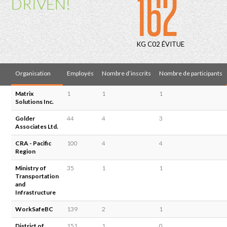
162
DRIVEN!
KG C02 ÉVITUE
Organisation
Employés
Nombre d’inscrits
Nombre de participants
Matrix
1
1
1
Solutions Inc.
Golder
44
4
3
Associates Ltd.
CRA - Pacific
100
4
4
Region
Ministry of
35
1
1
Transportation
and
Infrastructure
WorkSafeBC
139
2
1
District of
151
1
0