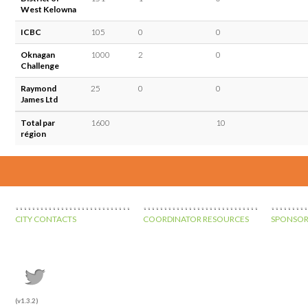
West Kelowna
ICBC
105
0
0
Oknagan
1000
2
0
Challenge
Raymond
25
0
0
James Ltd
Total par
1600
10
région
CITY CONTACTS
COORDINATOR RESOURCES
SPONSOR
(v1.3.2)