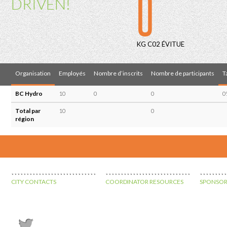
0
DRIVEN!
KG C02 ÉVITUE
Organisation
Employés
Nombre d’inscrits
Nombre de participants
T
BC Hydro
10
0
0
0
Total par
10
0
région
CITY CONTACTS
COORDINATOR RESOURCES
SPONSOR