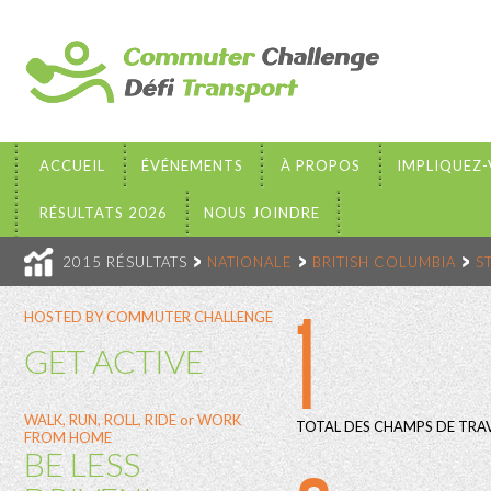
ACCUEIL
ÉVÉNEMENTS
À PROPOS
IMPLIQUEZ
RÉSULTATS 2026
NOUS JOINDRE
2015 RÉSULTATS
NATIONALE
BRITISH COLUMBIA
S
1
HOSTED BY COMMUTER CHALLENGE
GET ACTIVE
WALK, RUN, ROLL, RIDE or WORK
TOTAL DES CHAMPS DE TRAV
FROM HOME
BE LESS