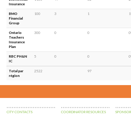
Insurance
BMO
100
3
1
1
Financial
Group
Ontario
300
0
0
0
Teachers
Insurance
Plan
RBC PH&N
5
0
0
0
IC
Total par
2522
97
région
CITY CONTACTS
COORDINATOR RESOURCES
SPONSOR