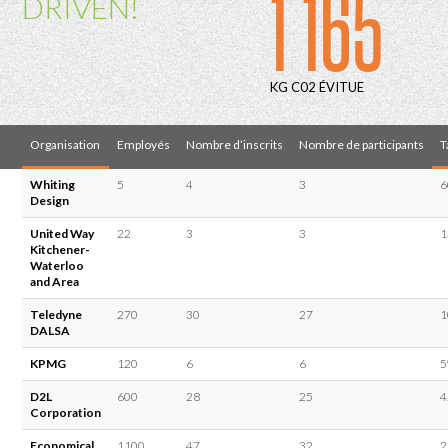
1 165
DRIVEN!
KG C02 ÉVITUE
Organisation
Employés
Nombre d’inscrits
Nombre de participants
T
Whiting
5
4
3
6
Design
United Way
22
3
3
1
Kitchener-
Waterloo
and Area
Teledyne
270
30
27
1
DALSA
KPMG
120
6
6
5
D2L
600
28
25
4
Corporation
Economical
1100
47
32
2