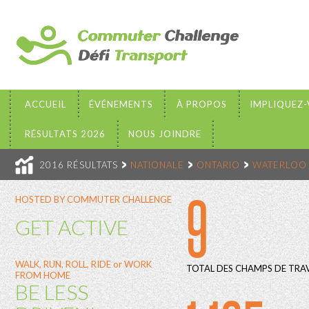
ACCUEIL
ÉVÉNEMENTS
À PROPOS
IMPLIQUEZ
RÉSULTATS 2026
NOUS JOINDRE
2016 RÉSULTATS
NATIONALE
ONTARIO
WATERLOO
9
HOSTED BY COMMUTER CHALLENGE
GET ACTIVE
WALK, RUN, ROLL, RIDE or WORK
TOTAL DES CHAMPS DE TRAV
FROM HOME
BE LESS