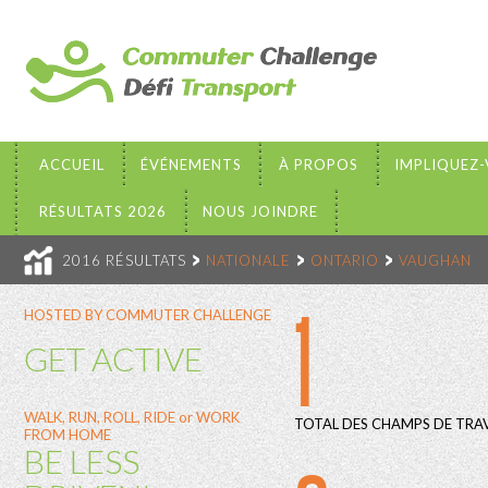
ACCUEIL
ÉVÉNEMENTS
À PROPOS
IMPLIQUEZ
RÉSULTATS 2026
NOUS JOINDRE
2016 RÉSULTATS
NATIONALE
ONTARIO
VAUGHAN
1
HOSTED BY COMMUTER CHALLENGE
GET ACTIVE
WALK, RUN, ROLL, RIDE or WORK
TOTAL DES CHAMPS DE TRAV
FROM HOME
BE LESS