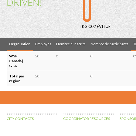
0
DRIVEN!
KG C02 ÉVITUE
Organisation
Employés
Nombre d’inscrits
Nombre de participants
T
WSP
20
0
0
0
Canada |
GTA
Total par
20
0
région
CITY CONTACTS
COORDINATOR RESOURCES
SPONSOR