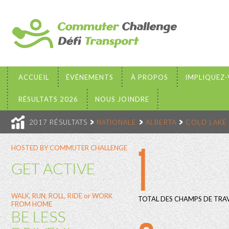
ACCUEIL
ÉVÉNEMENTS
À PROPOS
IMPLIQUEZ
RÉSULTATS 2026
NOUS JOINDRE
2017 RÉSULTATS
NATIONALE
ALBERTA
COLD LAKE
1
HOSTED BY COMMUTER CHALLENGE
GET ACTIVE
WALK, RUN, ROLL, RIDE or WORK
TOTAL DES CHAMPS DE TRAV
FROM HOME
BE LESS