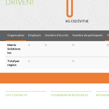
0
DRIVEN!
KG C02 ÉVITUE
Organisation
Employés
Nombre d’inscrits
Nombre de participants
T
Matrix
4
0
0
0
Solutions
Inc
Total par
4
0
région
CITY CONTACTS
COORDINATOR RESOURCES
SPONSOR