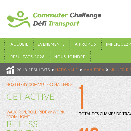
ACCUEIL
ÉVÉNEMENTS
À PROPOS
IMPLIQUEZ
RÉSULTATS 2026
NOUS JOINDRE
2018 RÉSULTATS
NATIONALE
MANITOBA
MILNER R
1
HOSTED BY COMMUTER CHALLENGE
GET ACTIVE
WALK, RUN, ROLL, RIDE or WORK
TOTAL DES CHAMPS DE TRAV
FROM HOME
BE LESS