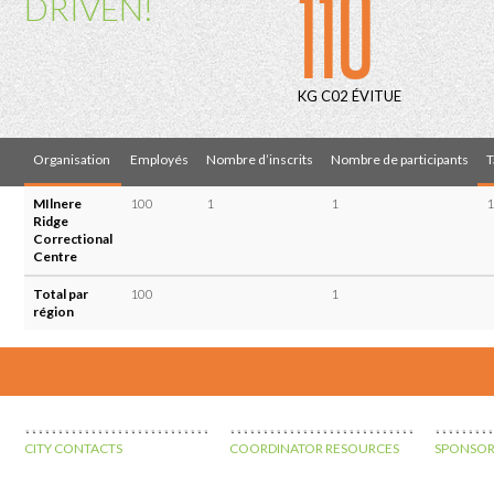
110
DRIVEN!
KG C02 ÉVITUE
Organisation
Employés
Nombre d’inscrits
Nombre de participants
T
MIlnere
100
1
1
Ridge
Correctional
Centre
Total par
100
1
région
CITY CONTACTS
COORDINATOR RESOURCES
SPONSOR