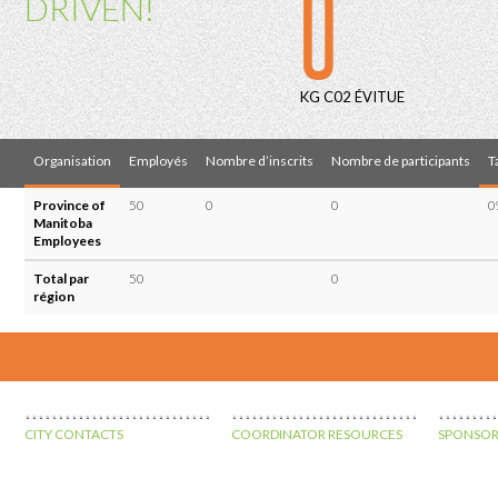
0
DRIVEN!
KG C02 ÉVITUE
Organisation
Employés
Nombre d’inscrits
Nombre de participants
T
Province of
50
0
0
0
Manitoba
Employees
Total par
50
0
région
CITY CONTACTS
COORDINATOR RESOURCES
SPONSOR