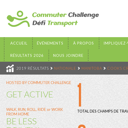
ACCUEIL
ÉVÉNEMENTS
À PROPOS
IMPLIQUEZ
RÉSULTATS 2026
NOUS JOINDRE
2019 RÉSULTATS
NATIONALE
MANITOBA
COOKS C
1
HOSTED BY COMMUTER CHALLENGE
GET ACTIVE
WALK, RUN, ROLL, RIDE or WORK
TOTAL DES CHAMPS DE TRAV
FROM HOME
BE LESS