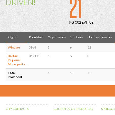
21
DRIVEN!
KG C02 ÉVITUE
Région
Population
Organisation
Employés
Nombre d’inscrits
Windsor
3864
3
6
12
Halifax
359111
1
6
0
Regional
Municipality
Total
4
12
12
Provincial
CITY CONTACTS
COORDINATOR RESOURCES
SPONSOR