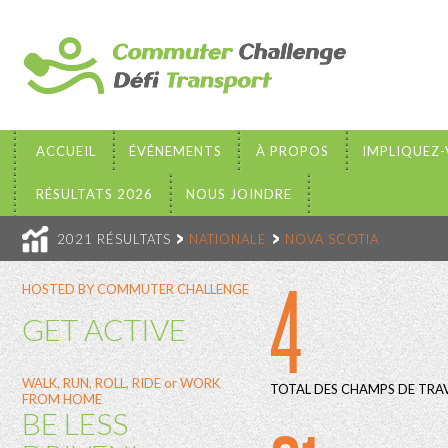
ACCUEIL
ÉVÉNEMENTS
À PROPOS
IMPLIQUEZ
RÉSULTATS 2026
NOUS JOINDRE
2021 RÉSULTATS
NATIONALE
NOVA SCOTIA
4
HOSTED BY COMMUTER CHALLENGE
GET ACTIVE
WALK, RUN, ROLL, RIDE or WORK
TOTAL DES CHAMPS DE TRAV
FROM HOME
BE LESS