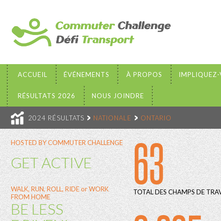
ACCUEIL
ÉVÉNEMENTS
À PROPOS
IMPLIQUEZ
RÉSULTATS 2026
NOUS JOINDRE
2024 RÉSULTATS
NATIONALE
ONTARIO
63
HOSTED BY COMMUTER CHALLENGE
GET ACTIVE
WALK, RUN, ROLL, RIDE or WORK
TOTAL DES CHAMPS DE TRAV
FROM HOME
BE LESS