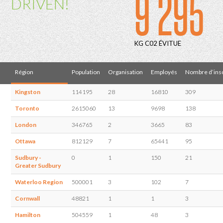
9 295
DRIVEN!
KG C02 ÉVITUE
Région
Population
Organisation
Employés
Nombre d’insc
Kingston
114195
28
16810
309
Toronto
2615060
13
9698
138
London
346765
2
3665
83
Ottawa
812129
7
65441
95
Sudbury -
0
1
150
21
Greater Sudbury
Waterloo Region
500001
3
102
7
Cornwall
48821
1
1
3
Hamilton
504559
1
48
3