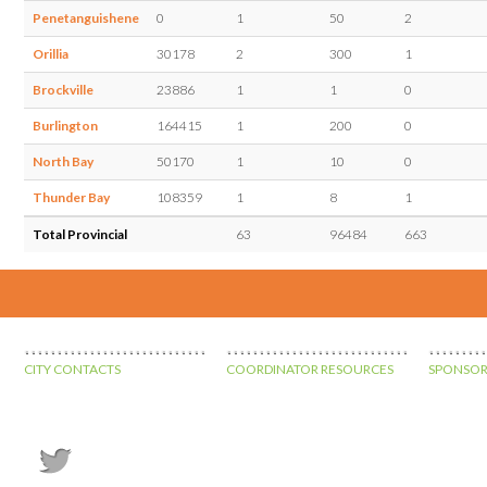
Penetanguishene
0
1
50
2
Orillia
30178
2
300
1
Brockville
23886
1
1
0
Burlington
164415
1
200
0
North Bay
50170
1
10
0
Thunder Bay
108359
1
8
1
Total Provincial
63
96484
663
CITY CONTACTS
COORDINATOR RESOURCES
SPONSOR